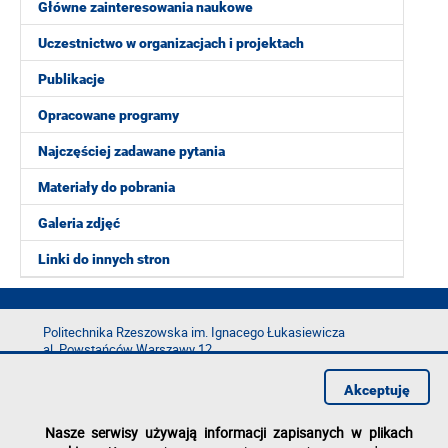
Główne zainteresowania naukowe
Uczestnictwo w organizacjach i projektach
Publikacje
Opracowane programy
Najczęściej zadawane pytania
Materiały do pobrania
Galeria zdjęć
Linki do innych stron
Politechnika Rzeszowska im. Ignacego Łukasiewicza
al. Powstańców Warszawy 12
35-029 Rzeszów
Akceptuję
tel.: +48 17 865 11 00
fax: +48 17 854 12 60
Nasze serwisy używają informacji zapisanych w plikach
e-mail:
kancelaria@prz.edu.pl